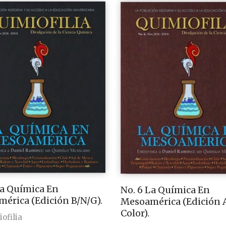
La Química En
No. 6 La Química En
érica (Edición B/N/G).
Mesoamérica (Edición 
Color).
ofilia