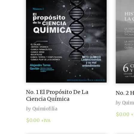
No. 1 El Propósito De La
No. 2 
Ciencia Química
by
Quimi
by
Quimiofilia
$
0.00
+
$
0.00
+IVA