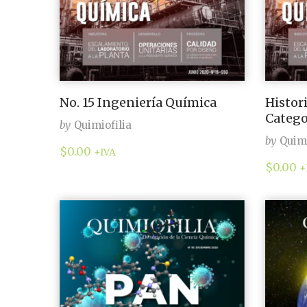
No. 15 Ingeniería Química
Histor
Catego
by
Quimiofilia
by
Quimi
$
0.00
+IVA
$
0.00
+