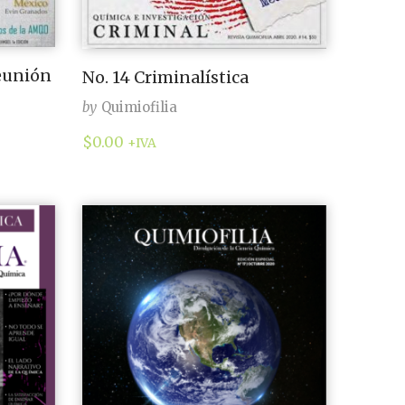
eunión
No. 14 Criminalística
by
Quimiofilia
$
0.00
+IVA