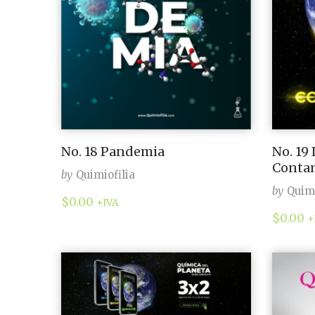
No. 19
No. 18 Pandemia
Conta
by
Quimiofilia
by
Quimi
$
0.00
+IVA
$
0.00
+