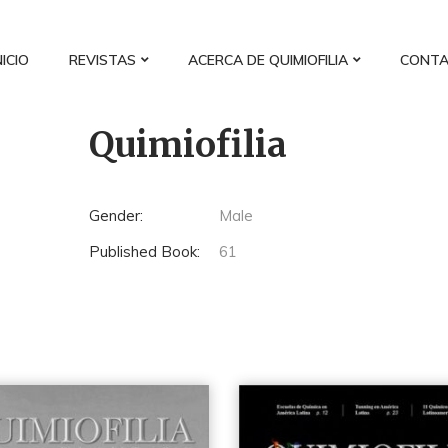
NICIO
REVISTAS
ACERCA DE QUIMIOFILIA
CONT
Quimiofilia
Gender:
Male
Published Book:
61