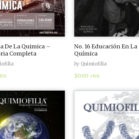
ia De La Quimica –
No. 16 Educación En La
ria Completa
Química
ofilia
by
Quimiofilia
$
0.00
IVA
+IVA