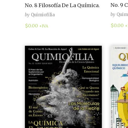
No. 9 
No. 8 Filosofía De La Química.
by
Quimi
by
Quimiofilia
$
0.00
$
0.00
+
+IVA