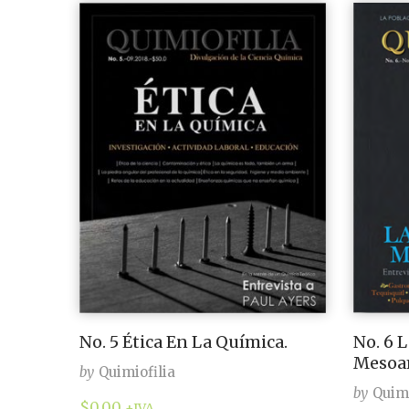
No. 5 Ética En La Química.
No. 6 
Mesoam
by
Quimiofilia
by
Quimi
$
0.00
+IVA