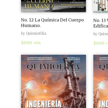
No. 12 La Química Del Cuerpo
No. 13
Humano.
Edific
by
Quimiofilia
by
Quimi
$
0.00
$
0.00
+IVA
+