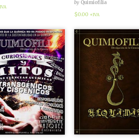
by
Quimiofilia
IVA
$
0.00
+IVA