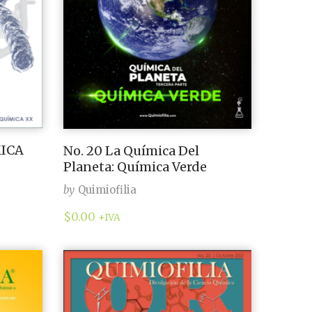
MICA
No. 20 La Química Del
Planeta: Química Verde
by
Quimiofilia
$
0.00
+IVA