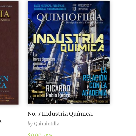
No. 7 Industria Química.
A
by
Quimiofilia
$
0.00
+IVA