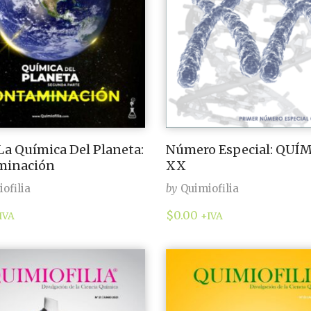
 La Química Del Planeta:
Número Especial: QUÍ
minación
XX
ofilia
by
Quimiofilia
$
0.00
IVA
+IVA