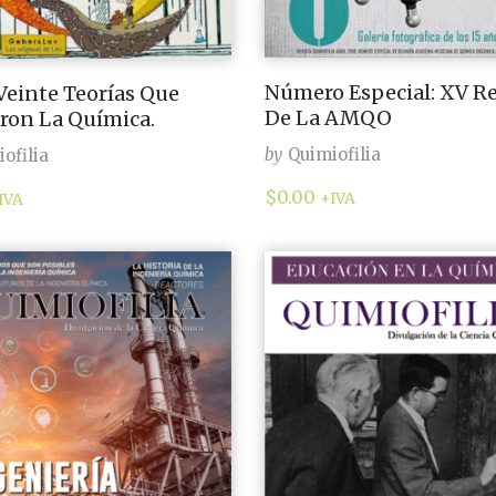
Número Especial: XV R
 Veinte Teorías Que
De La AMQO
aron La Química.
by
Quimiofilia
ofilia
$
0.00
+IVA
IVA