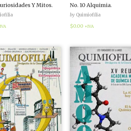
Curiosidades Y Mitos.
No. 10 Alquimia.
ofilia
by
Quimiofilia
$
0.00
IVA
+IVA