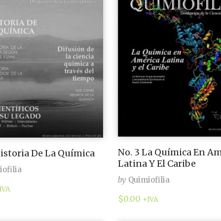
No. 3 La Química En Am
Historia De La Química
Latina Y El Caribe
ofilia
by
Quimiofilia
IVA
$
0.00
+IVA