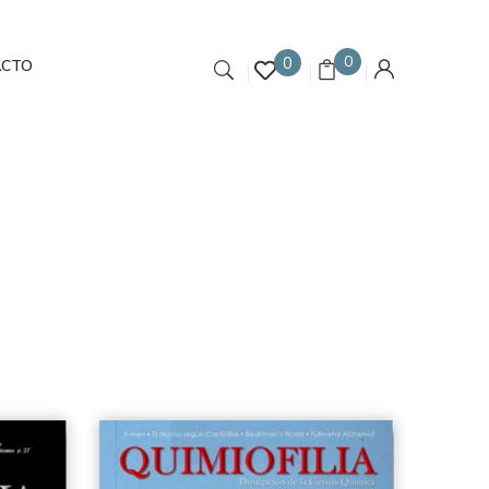
0
0
ACTO