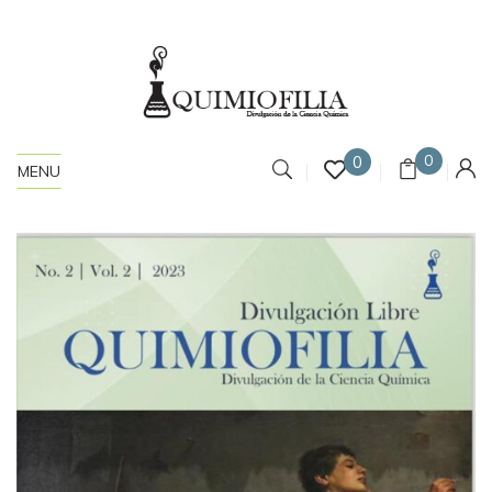
0
0
MENU