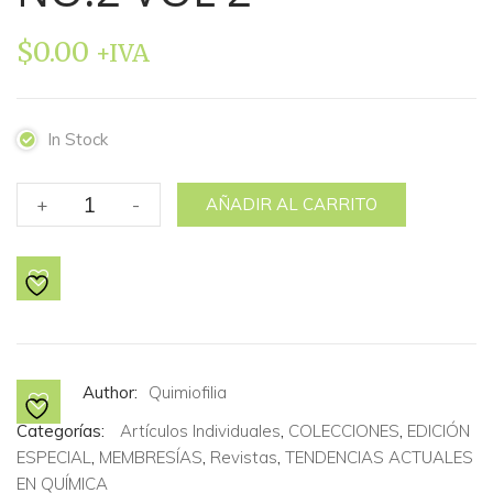
$
0.00
+IVA
In Stock
DIVULGACIÓN
+
-
AÑADIR AL CARRITO
LIBRE
NO.2
VOL
2
cantidad
Author:
Quimiofilia
Categorías:
Artículos Individuales
,
COLECCIONES
,
EDICIÓN
ESPECIAL
,
MEMBRESÍAS
,
Revistas
,
TENDENCIAS ACTUALES
EN QUÍMICA