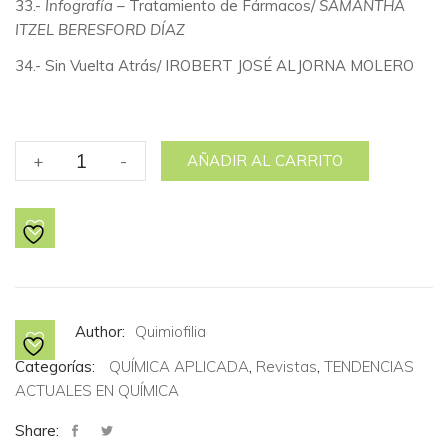
33.-
Infografía
– Tratamiento de Fármacos/
SAMANTHA
ITZEL BERESFORD DÍAZ
34.- Sin Vuelta Atrás/
IROBERT JOSÉ ALJORNA MOLERO
No.
+
-
AÑADIR AL CARRITO
20
La
Química
del
Planeta:
Química
Verde
Author:
Quimiofilia
cantidad
Categorías:
QUÍMICA APLICADA
,
Revistas
,
TENDENCIAS
ACTUALES EN QUÍMICA
Share: