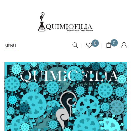
0
0
MENU