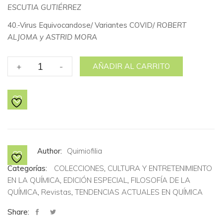
ESCUTIA GUTIÉRREZ
40.-Virus Equivocandose/ Variantes COVID/
ROBERT
ALJOMA y ASTRID MORA
No.
+
-
AÑADIR AL CARRITO
28
"PANDEMIA
2.0"
cantidad
Author:
Quimiofilia
Categorías:
COLECCIONES
,
CULTURA Y ENTRETENIMIENTO
EN LA QUÍMICA
,
EDICIÓN ESPECIAL
,
FILOSOFÍA DE LA
QUÍMICA
,
Revistas
,
TENDENCIAS ACTUALES EN QUÍMICA
Share: