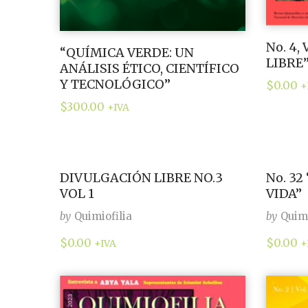
No. 4,
“QUÍMICA VERDE: UN
LIBRE
ANÁLISIS ÉTICO, CIENTÍFICO
Y TECNOLÓGICO”
$
0.00
+
$
300.00
+IVA
DIVULGACIÓN LIBRE NO.3
No. 32
VOL 1
VIDA”
by
Quimiofilia
by
Quimi
$
0.00
$
0.00
+IVA
+