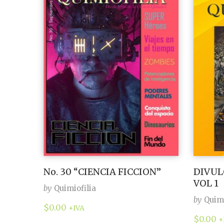
No. 30 “CIENCIA FICCION”
DIVUL
VOL 1
by
Quimiofilia
by
Quimi
$
0.00
+IVA
$
0.00
+