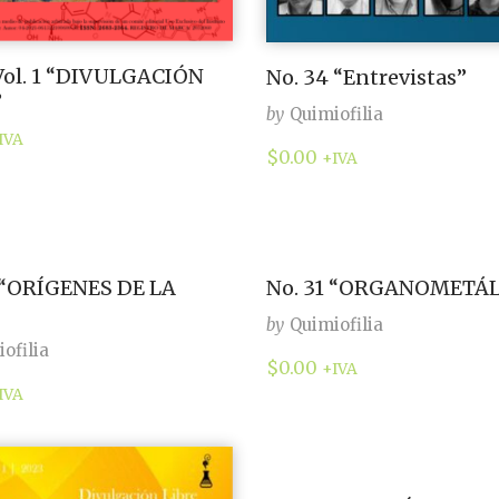
 Vol. 1 “DIVULGACIÓN
No. 34 “Entrevistas”
”
by
Quimiofilia
IVA
$
0.00
+IVA
 “ORÍGENES DE LA
No. 31 “ORGANOMETÁL
by
Quimiofilia
ofilia
$
0.00
+IVA
IVA