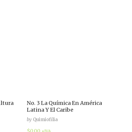
ultura
No. 3 La Química En América
Latina Y El Caribe
by
Quimiofilia
$
0.00
+IVA