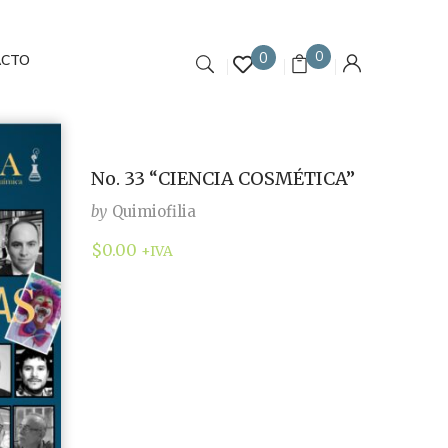
0
0
ACTO
No. 33 “CIENCIA COSMÉTICA”
by
Quimiofilia
$
0.00
+IVA