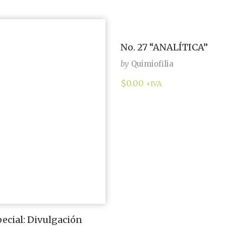
No. 27 “ANALÍTICA”
by
Quimiofilia
$
0.00
+IVA
pecial: Divulgación