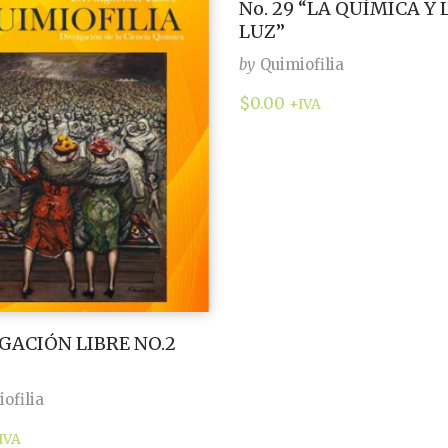
No. 29 “LA QUÍMICA Y 
LUZ”
by
Quimiofilia
$
0.00
+IVA
GACIÓN LIBRE NO.2
ofilia
IVA