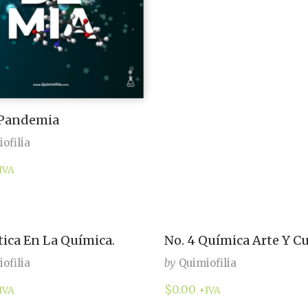
 Pandemia
ofilia
IVA
Ética En La Química.
No. 4 Química Arte Y C
ofilia
by
Quimiofilia
$
0.00
IVA
+IVA