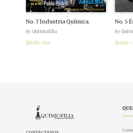
No. 7 Industria Química.
No. 5 
by
Quimiofilia
by
Quimi
$
0.00
$
0.00
+IVA
+
QUI
Cont
CONTÁCTANOS