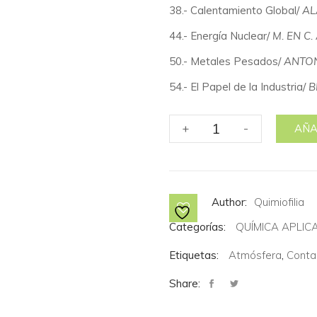
38.- Calentamiento Global/
AL
44.- Energía Nuclear/
M. EN C
50.- Metales Pesados/
ANTON
54.- El Papel de la Industria/
B
No.
+
-
AÑA
19
La
Química
del
Author:
Quimiofilia
Planeta:
Contaminación
Categorías:
QUÍMICA APLIC
cantidad
Etiquetas:
Atmósfera
,
Conta
Share: