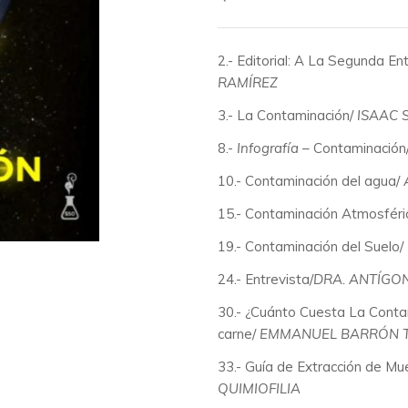
2.- Editorial: A La Segunda En
RAMÍREZ
3.- La Contaminación/
ISAAC 
8.-
Infografía
– Contaminación
10.- Contaminación del agua/
15.- Contaminación Atmosféri
19.- Contaminación del Suelo/
24.- Entrevista/
DRA. ANTÍGO
30.- ¿Cuánto Cuesta La Contam
carne/
EMMANUEL BARRÓN T
33.- Guía de Extracción de Mu
QUIMIOFILIA