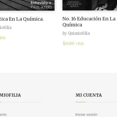
No. 16 Educación En La
Ética En La Química.
Química
ofilia
by
Quimiofilia
IVA
$
0.00
+IVA
MIOFILIA
MI CUENTA
acto
Iniciar sesión