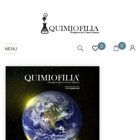
0
0
MENU