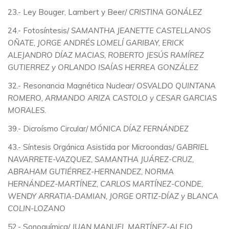
23.- Ley Bouger, Lambert y Beer/
CRISTINA GONÁLEZ
24.- Fotosíntesis/
SAMANTHA JEANETTE CASTELLANOS
OÑATE, JORGE ANDRÉS LOMELÍ GARIBAY, ERICK
ALEJANDRO DÍAZ MACIAS, ROBERTO JESÚS RAMÍREZ
GUTIERREZ y ORLANDO ISAÍAS HERREA GONZÁLEZ
32.- Resonancia Magnética Nuclear/
OSVALDO QUINTANA
ROMERO, ARMANDO ARIZA CASTOLO y CESAR GARCIAS
MORALES.
39.- Dicroísmo Circular/
MÓNICA DÍAZ FERNÁNDEZ
43.- Síntesis Orgánica Asistida por Microondas/
GABRIEL
NAVARRETE-VAZQUEZ, SAMANTHA JUÁREZ-CRUZ,
ABRAHAM GUTIÉRREZ-HERNANDEZ, NORMA
HERNÁNDEZ-MARTÍNEZ, CARLOS MARTÍNEZ-CONDE,
WENDY ARRATIA-DAMIAN, JORGE ORTIZ-DÍAZ y BLANCA
COLIN-LOZANO
52.- Sonoquímica/
JUAN MANUEL MARTÍNEZ-ALEJO