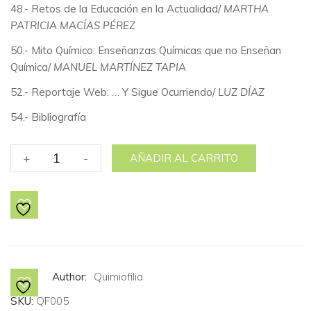
48.- Retos de la Educación en la Actualidad/
MARTHA
PATRICIA MACÍAS PÉREZ
50.- Mito Químico: Enseñanzas Químicas que no Enseñan
Química/
MANUEL MARTÍNEZ TAPIA
52.- Reportaje Web: … Y Sigue Ocurriendo/
LUZ DÍAZ
54.- Bibliografía
No.
+
-
AÑADIR AL CARRITO
5
Ética
en
la
Química.
cantidad
Author:
Quimiofilia
SKU:
QF005