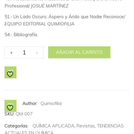
Profesional/
JOSUÉ MARTÍNEZ
51.- Un Lado Oscuro, Áspero y Árido que Nadie Reconoce/
EQUIPO EDITORIAL QUIMIOFILIA
54.- Bibliografía.
No.
+
-
AÑADIR AL CARRITO
7
Industria
Química.
cantidad
Author:
Quimiofilia
SKU:
QM-007
Categorías:
QUÍMICA APLICADA
,
Revistas
,
TENDENCIAS
ACTUALES EN QUÍMICA