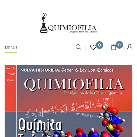
0
0
MENU