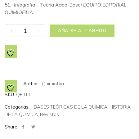
51.-
Infografía
– Teoría Ácido-Base/
EQUIPO EDITORIAL
QUIMIOFILIA
No.
+
-
AÑADIR AL CARRITO
11
Química
teórica
y
computacional.
cantidad
Author:
Quimiofilia
SKU:
QF011
Categorías:
BASES TEÓRICAS DE LA QUÍMICA
,
HISTORIA
DE LA QUÍMICA
,
Revistas
Share: