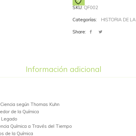
cantidad
SKU:
QF002
Categorías:
HISTORIA DE LA
Share:
Información adicional
la Ciencia según Thomas Kuhn
dedor de la Química
su Legado
iencia Química a Través del Tiempo
os de la Química