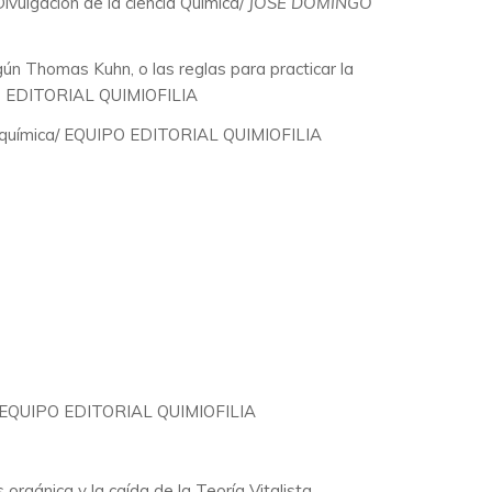
 Divulgación de la ciencia Química/
JOSE DOMINGO
egún Thomas Kuhn, o las reglas para practicar la
 EDITORIAL QUIMIOFILIA
 química/
EQUIPO EDITORIAL QUIMIOFILIA
EQUIPO EDITORIAL QUIMIOFILIA
is orgánica y la caída de la Teoría Vitalista