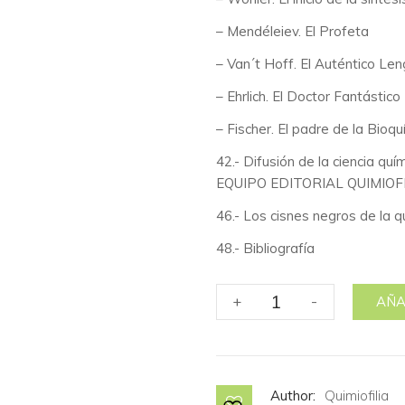
– Mendéleiev. El Profeta
– Van´t Hoff. El Auténtico Len
– Ehrlich. El Doctor Fantástico
– Fischer. El padre de la Bioqu
42.- Difusión de la ciencia quí
EQUIPO EDITORIAL QUIMIOF
46.- Los cisnes negros de la q
48.- Bibliografía
No.
+
-
AÑA
2
Historia
de
la
Author:
Quimiofilia
Química