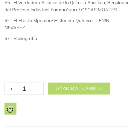
55.- El Verdadero Alcance de la Química Analítica, Regulador
del Proceso Industrial Farmacéutico/
OSCAR MONTES
62.- El Efecto Mpemba/
Historieta Química
–
LENIN
NEVAREZ
67.- Bibliografía
No.
+
-
AÑADIR AL CARRITO
9
Curiosidades
y
mitos.
cantidad