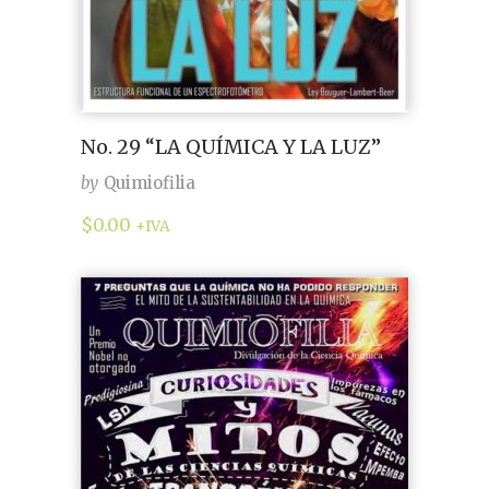
No. 29 “LA QUÍMICA Y LA LUZ”
by
Quimiofilia
$
0.00
+IVA