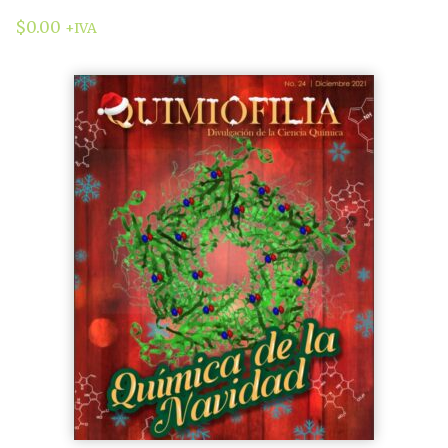
$
0.00
+IVA