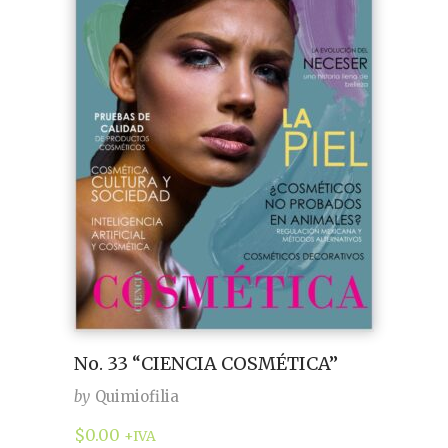
No. 33 “CIENCIA COSMÉTICA”
by
Quimiofilia
$
0.00
+IVA