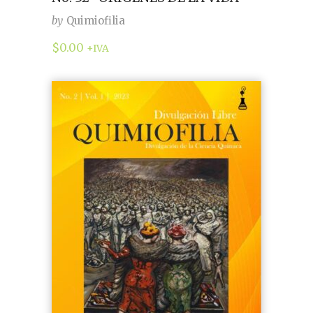
by
Quimiofilia
$
0.00
+IVA