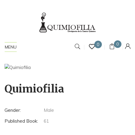
0
0
MENU
Quimiofilia
Gender:
Male
Published Book:
61