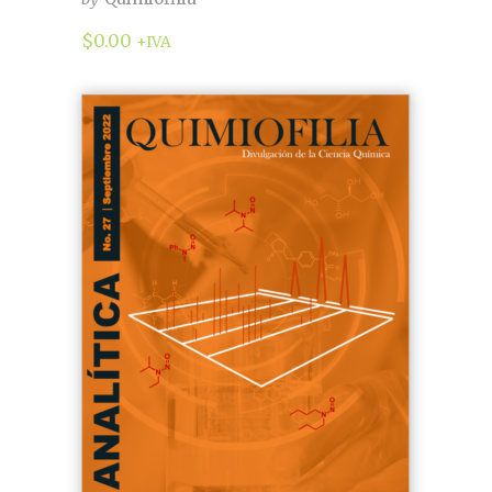
$
0.00
+IVA