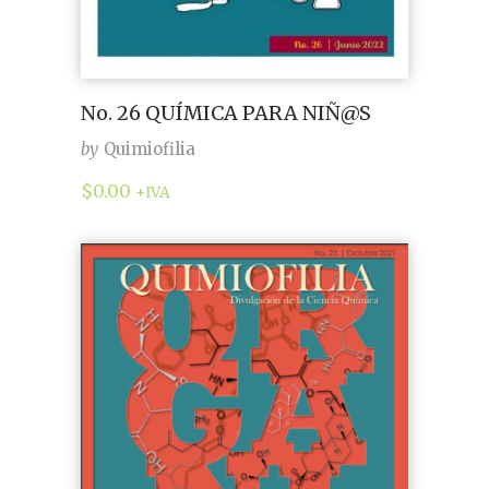
No. 26 QUÍMICA PARA NIÑ@S
by
Quimiofilia
$
0.00
+IVA