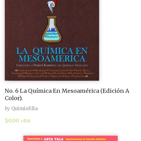
No. 6 La Química En Mesoamérica (Edición A
Color).
by
Quimiofilia
$
0.00
+IVA