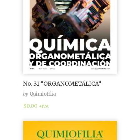
No. 31 “ORGANOMETÁLICA”
by
Quimiofilia
$
0.00
+IVA