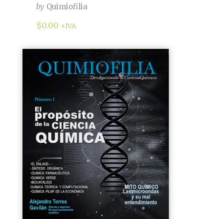
by
Quimiofilia
$
0.00
+IVA