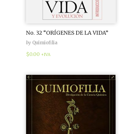
No. 32 “ORÍGENES DE LA VIDA”
by
Quimiofilia
$
0.00
+IVA