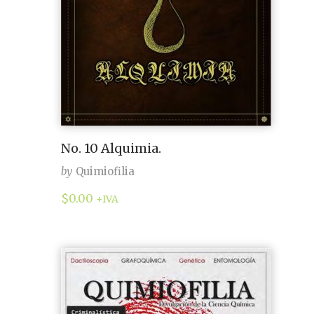
No. 10 Alquimia.
by
Quimiofilia
$
0.00
+IVA