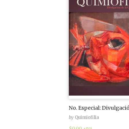
No. Especial: Divulgació
by
Quimiofilia
$
0.00
+IVA