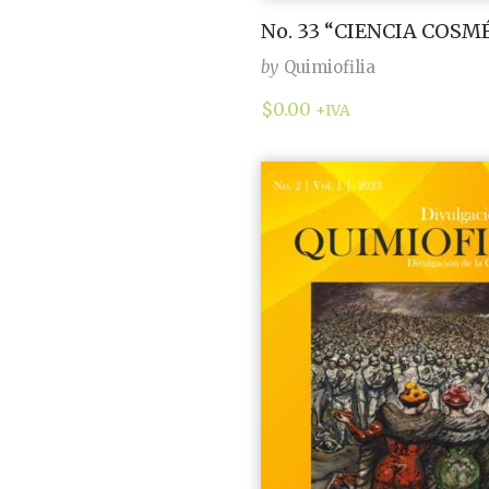
No. 33 “CIENCIA COSM
by
Quimiofilia
$
0.00
+IVA