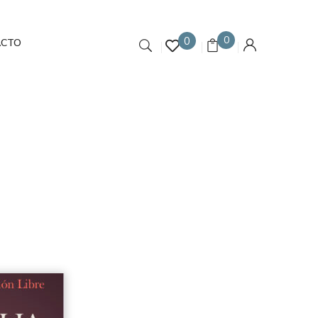
0
0
ACTO