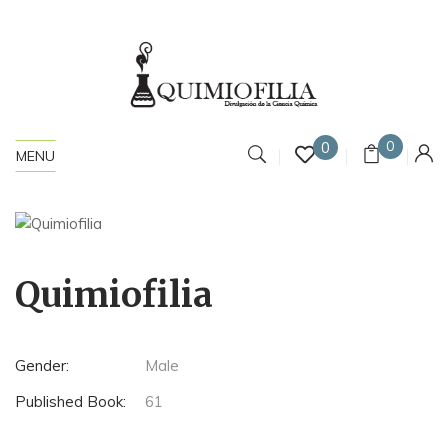
0
0
MENU
Quimiofilia
Gender:
Male
Published Book:
61