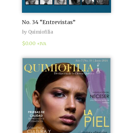
No. 34 “Entrevistas”
by
Quimiofilia
$
0.00
+IVA