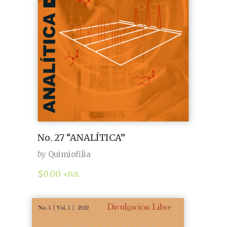
No. 27 “ANALÍTICA”
by
Quimiofilia
$
0.00
+IVA