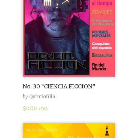
No. 30 “CIENCIA FICCION”
by
Quimiofilia
$
0.00
+IVA