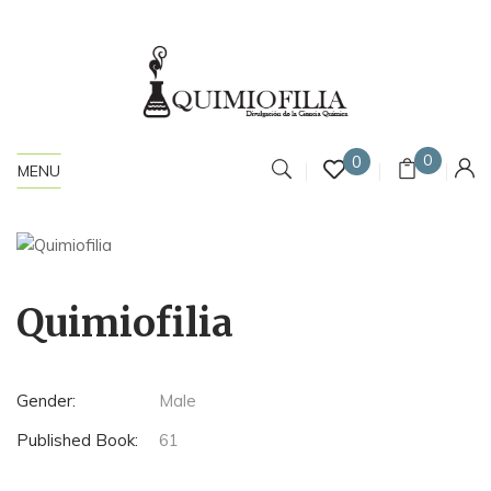
0
0
MENU
Quimiofilia
Gender:
Male
Published Book:
61