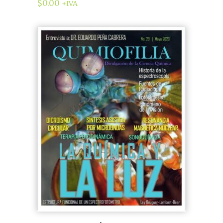
$
0.00
+IVA