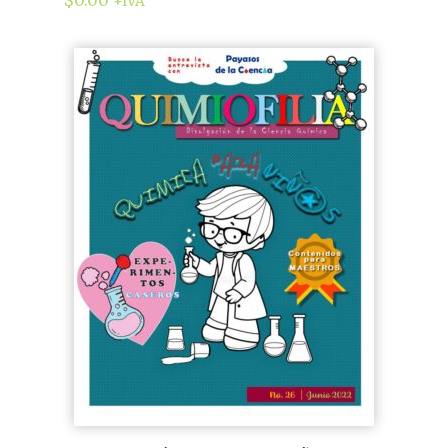
$
0.00
+IVA