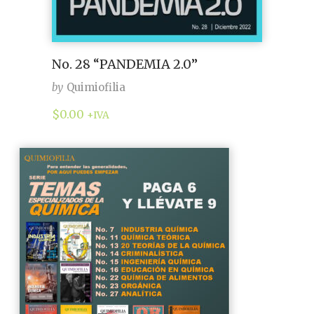
No. 28 “PANDEMIA 2.0”
by
Quimiofilia
$
0.00
+IVA