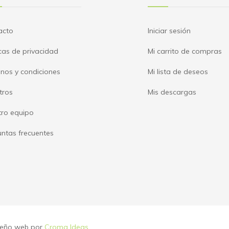
acto
Iniciar sesión
icas de privacidad
Mi carrito de compras
nos y condiciones
Mi lista de deseos
tros
Mis descargas
tro equipo
ntas frecuentes
iseño web por
Croma Ideas
.