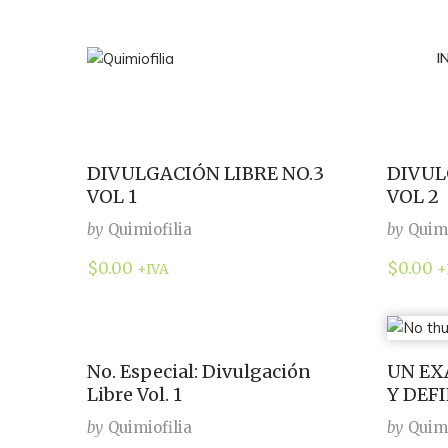
I
DIVULGACIÓN LIBRE NO.3
DIVUL
VOL 1
VOL 2
by
Quimiofilia
by
Quimi
$
0.00
$
0.00
+IVA
+
No. Especial: Divulgación
UN EX
Libre Vol. 1
Y DEF
by
Quimiofilia
by
Quimi