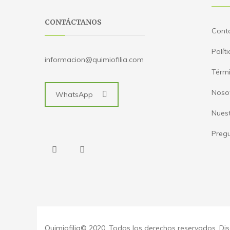
CONTÁCTANOS
Cont
Polít
informacion@quimiofilia.com
Térmi
Noso
WhatsApp
Nues
Pregu
Quimiofilia© 2020. Todos los derechos reservados. D