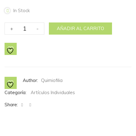
In Stock
LA
+
-
AÑADIR AL CARRITO
QUÍMICA
EN
AMÉRICA
LATINA
Y
EL
CARIBE
Author:
Quimiofilia
cantidad
Categoría:
Artículos Individuales
Share: