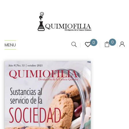
0
0
MENU