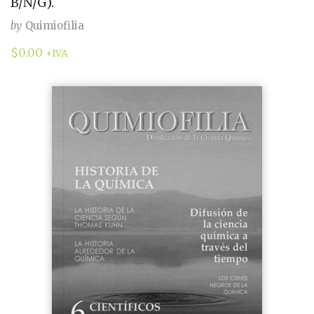
B/N/G).
by
Quimiofilia
$
0.00
+IVA