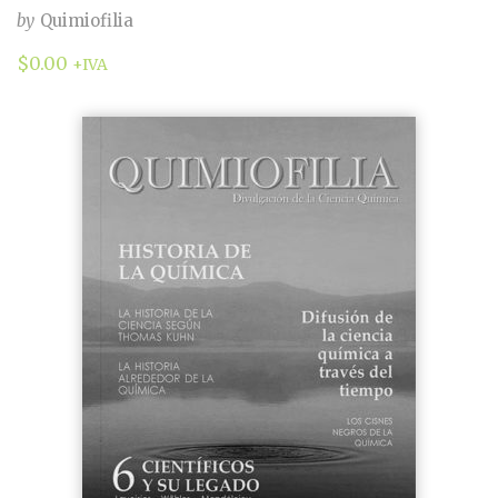
by
Quimiofilia
$
0.00
+IVA