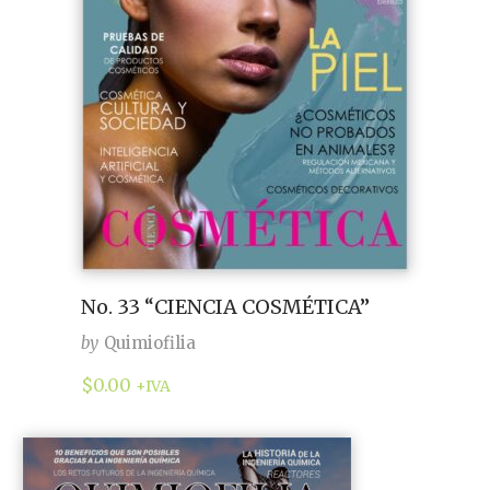
No. 33 “CIENCIA COSMÉTICA”
by
Quimiofilia
$
0.00
+IVA