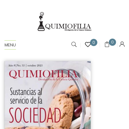
0
0
MENU