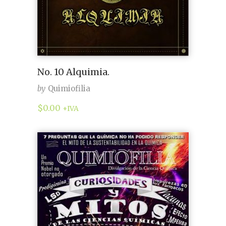
No. 10 Alquimia.
by
Quimiofilia
$
0.00
+IVA