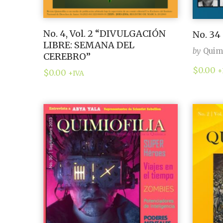
No. 4, Vol. 2 “DIVULGACIÓN
No. 34
LIBRE: SEMANA DEL
by
Quimi
CEREBRO”
$
0.00
+
$
0.00
+IVA