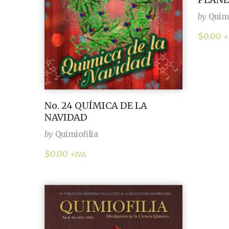
by
Quimi
$
0.00
+
No. 24 QUÍMICA DE LA
NAVIDAD
by
Quimiofilia
$
0.00
+IVA