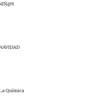
 NIÑ@S
 NAVIDAD
 La Química