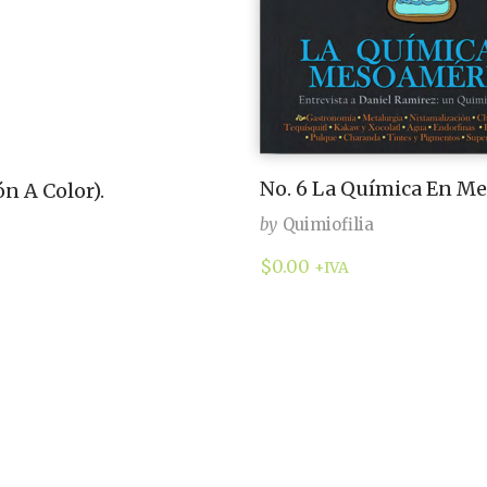
No. 6 La Química En Me
n A Color).
by
Quimiofilia
$
0.00
+IVA