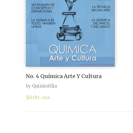
No. 4 Química Arte Y Cultura
by
Quimiofilia
$
0.00
+IVA