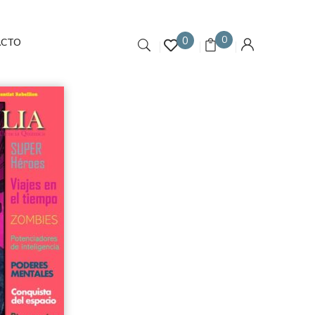
0
0
ACTO