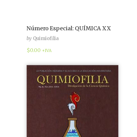
Número Especial: QUÍMICA XX
by
Quimiofilia
$
0.00
+IVA