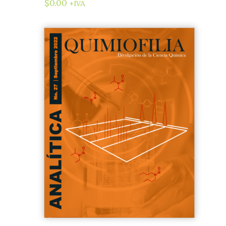
$
0.00
+IVA