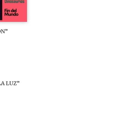
ON”
LA LUZ”