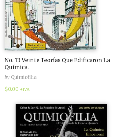
No. 13 Veinte Teorías Que Edificaron La
Química.
by
Quimiofilia
$
0.00
+IVA