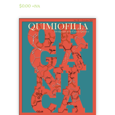
$
0.00
+IVA