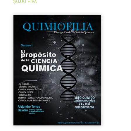
$
0.00
+IVA