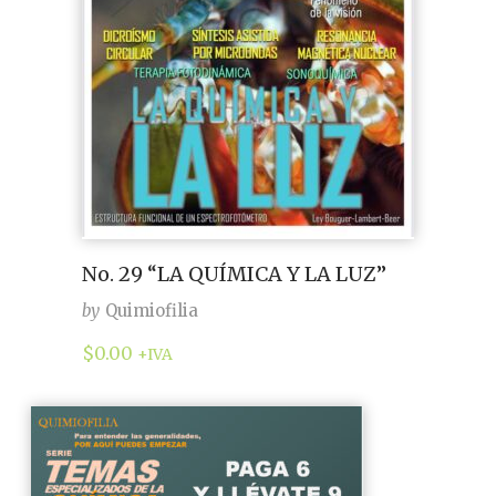
No. 29 “LA QUÍMICA Y LA LUZ”
by
Quimiofilia
$
0.00
+IVA