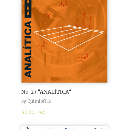
No. 27 “ANALÍTICA”
by
Quimiofilia
$
0.00
+IVA