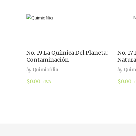
I
No. 19 La Química Del Planeta:
No. 17
Contaminación
Natura
by
Quimiofilia
by
Quimi
$
0.00
$
0.00
+IVA
+