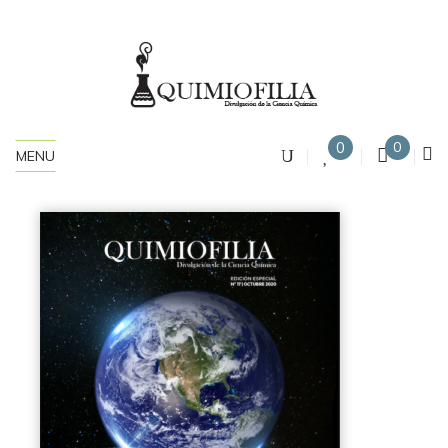
0
0
MENU