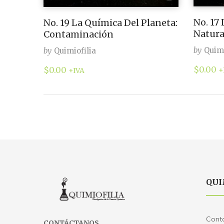
No. 17
No. 19 La Química Del Planeta:
Natura
Contaminación
by
Quimi
by
Quimiofilia
$
0.00
$
0.00
+
+IVA
QUI
Cont
CONTÁCTANOS