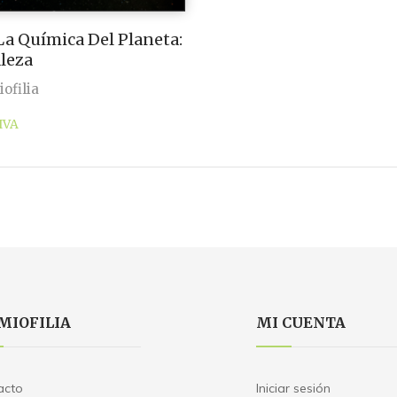
 La Química Del Planeta:
leza
ofilia
IVA
MIOFILIA
MI CUENTA
acto
Iniciar sesión