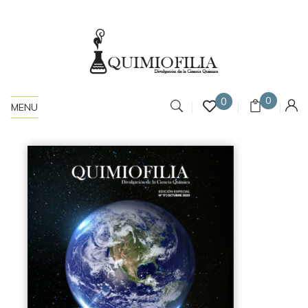
0
0
MENU