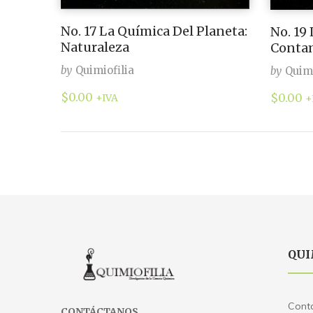
No. 17 La Química Del Planeta:
No. 19
Naturaleza
Conta
by
Quimiofilia
by
Quimi
$
0.00
$
0.00
+IVA
+
QUI
Cont
CONTÁCTANOS