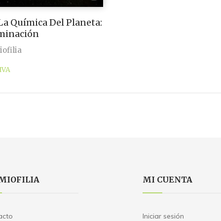
 La Química Del Planeta:
minación
ofilia
IVA
MIOFILIA
MI CUENTA
acto
Iniciar sesión