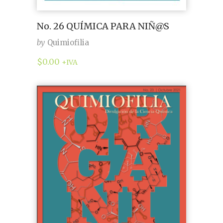
No. 26 QUÍMICA PARA NIÑ@S
by
Quimiofilia
$
0.00
+IVA