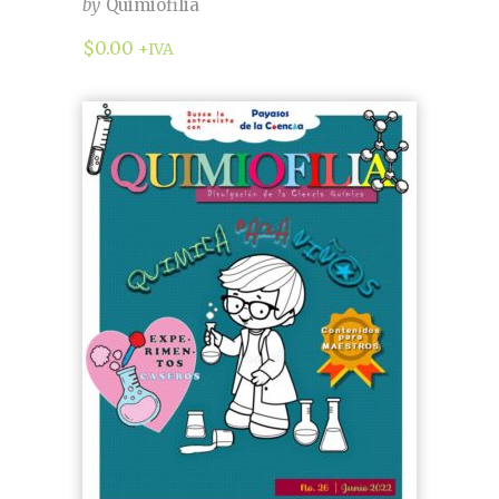
by
Quimiofilia
$
0.00
+IVA