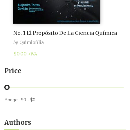
No. 1 El Propósito De La Ciencia Química
by
Quimiofilia
$
0.00
+IVA
Price
Range :
$
0
- $
0
Authors