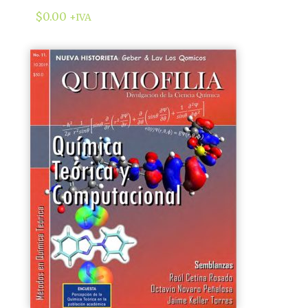
$
0.00
+IVA