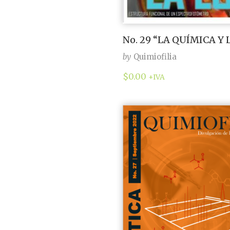
No. 29 “LA QUÍMICA Y 
by
Quimiofilia
$
0.00
+IVA