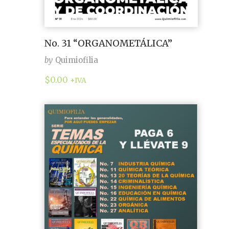
No. 31 “ORGANOMETÁLICA”
by
Quimiofilia
$
0.00
+IVA