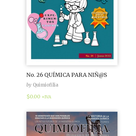
No. 26 QUÍMICA PARA NIÑ@S
by
Quimiofilia
$
0.00
+IVA