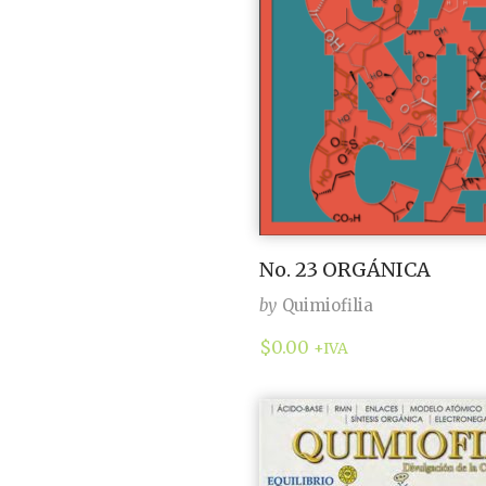
No. 23 ORGÁNICA
by
Quimiofilia
$
0.00
+IVA