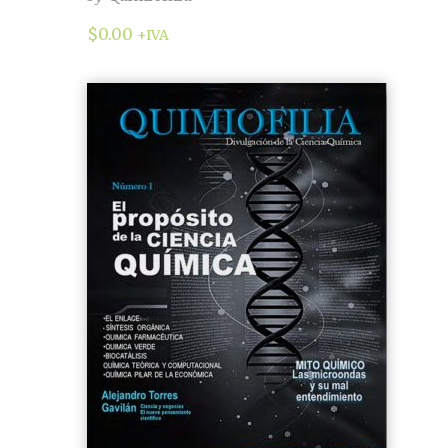
$
0.00
+IVA