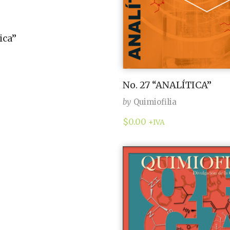
ica”
No. 27 “ANALÍTICA”
by
Quimiofilia
$
0.00
+IVA