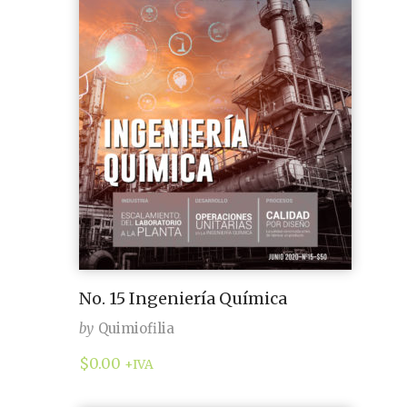
No. 15 Ingeniería Química
by
Quimiofilia
$
0.00
+IVA