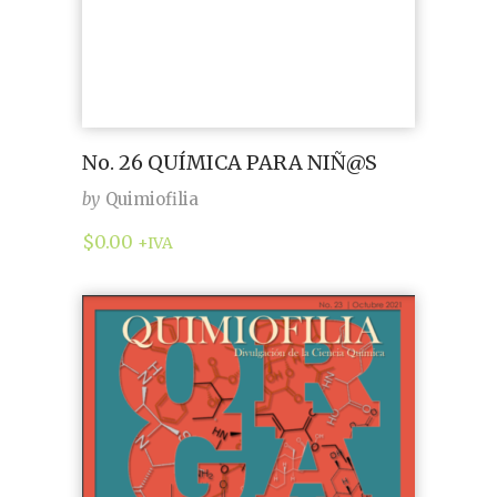
No. 26 QUÍMICA PARA NIÑ@S
by
Quimiofilia
$
0.00
+IVA