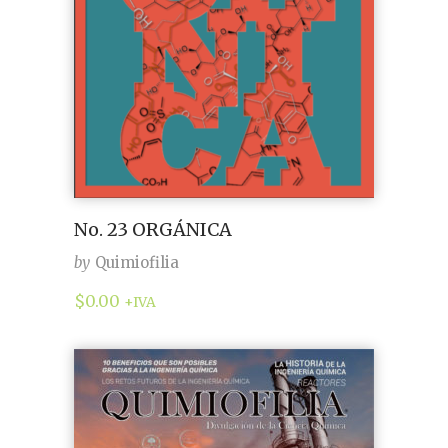
No. 23 ORGÁNICA
by
Quimiofilia
$
0.00
+IVA