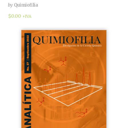
by
Quimiofilia
$
0.00
+IVA