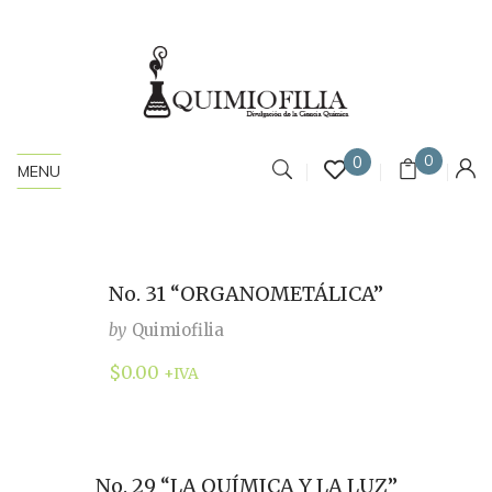
0
0
MENU
No. 31 “ORGANOMETÁLICA”
by
Quimiofilia
$
0.00
+IVA
No. 29 “LA QUÍMICA Y LA LUZ”