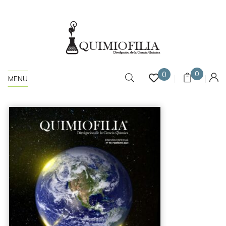
0
0
MENU