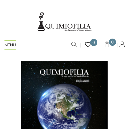
0
0
MENU