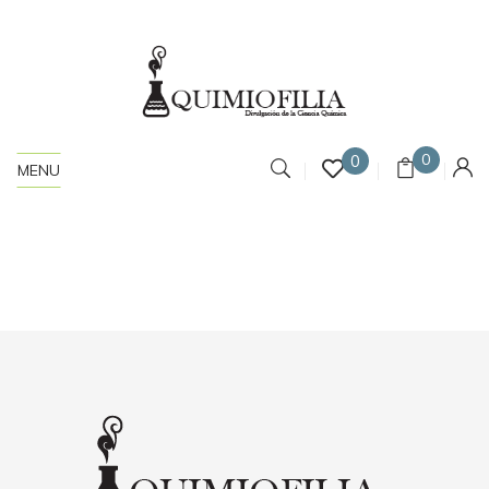
0
0
MENU