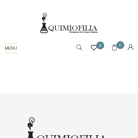
0
0
MENU