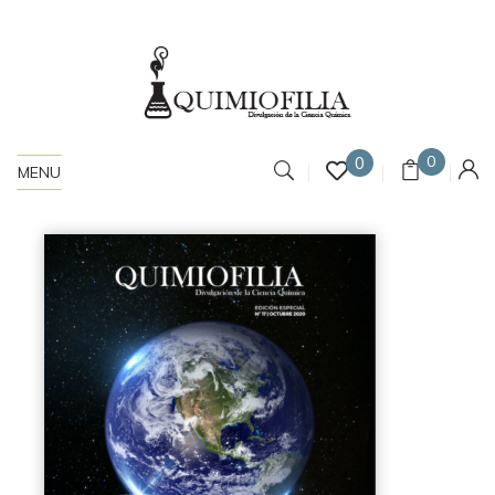
0
0
MENU