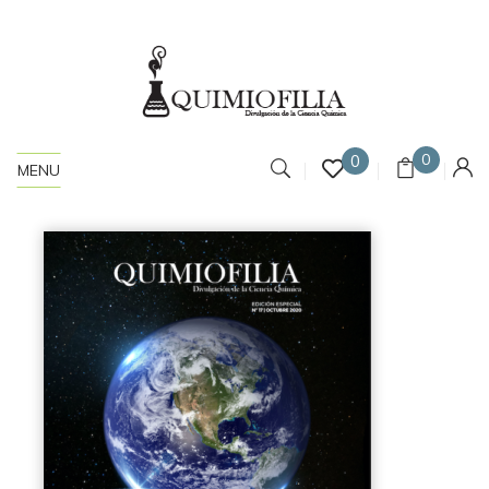
0
0
MENU