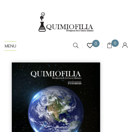
0
0
MENU