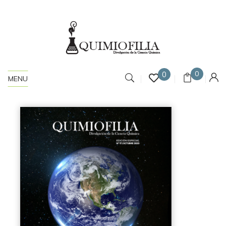
0
0
MENU