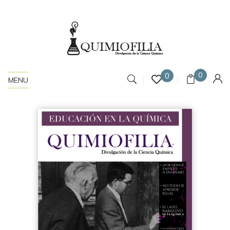
0
0
MENU