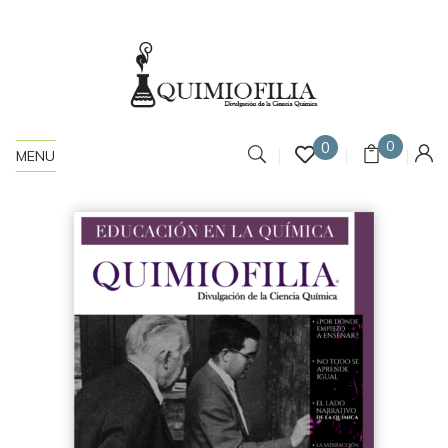
0
0
MENU