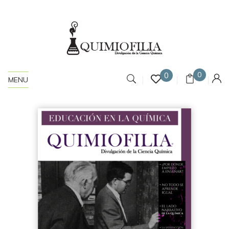
0
0
MENU