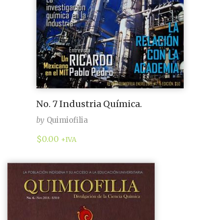
No. 7 Industria Química.
by
Quimiofilia
$
0.00
+IVA