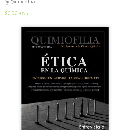
by
Quimiofilia
$
0.00
+IVA