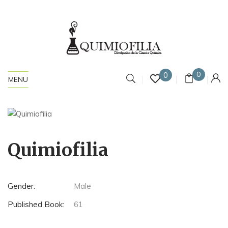
0
0
MENU
Quimiofilia
Gender:
Male
Published Book:
61