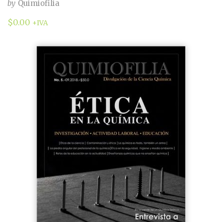
by
Quimiofilia
$
0.00
+IVA