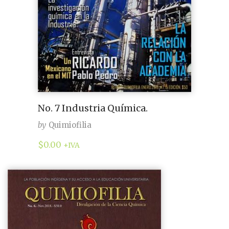
No. 7 Industria Química.
by
Quimiofilia
$
0.00
+IVA