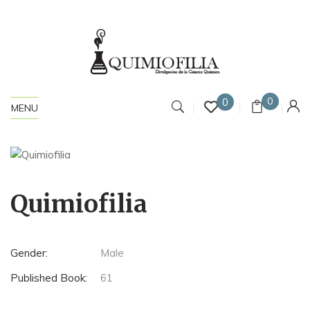
0
0
MENU
Quimiofilia
Gender:
Male
Published Book:
61