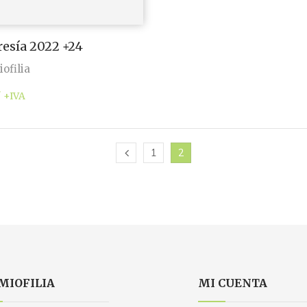
sía 2022 +24
ofilia
7
+IVA
1
2
MIOFILIA
MI CUENTA