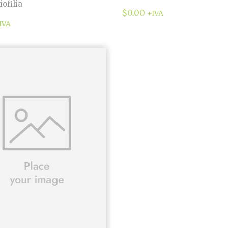
ofilia
$
0.00
+IVA
IVA