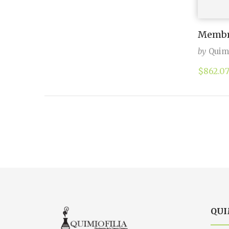
Membre
by
Quimi
$
862.0
QUI