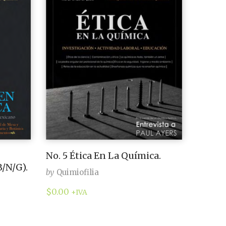
No. 5 Ética En La Química.
/N/G).
by
Quimiofilia
$
0.00
+IVA