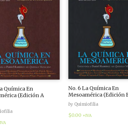
No. 6 La Química En
La Química En
Mesoamérica (Edición B
érica (Edición A
by
Quimiofilia
ofilia
$
0.00
+IVA
IVA