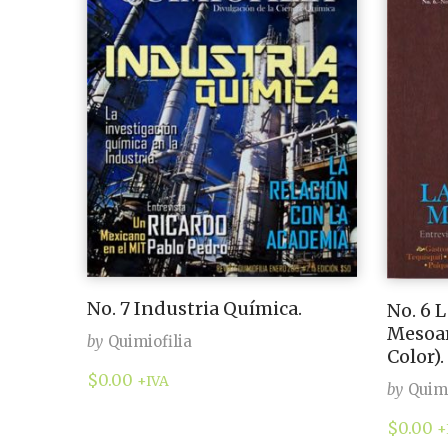
No. 7 Industria Química.
No. 6 
Mesoam
by
Quimiofilia
Color).
$
0.00
+IVA
by
Quimi
$
0.00
+