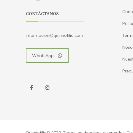
Cont
CONTÁCTANOS
Polít
Térmi
informacion@quimiofilia.com
Noso
WhatsApp
Nues
Pregu
Quimiofilia© 2020. Todos los derechos reservados. D