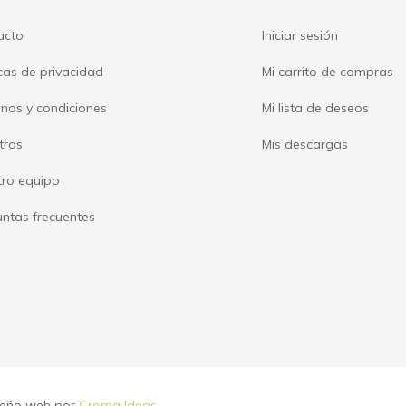
acto
Iniciar sesión
icas de privacidad
Mi carrito de compras
nos y condiciones
Mi lista de deseos
tros
Mis descargas
tro equipo
ntas frecuentes
iseño web por
Croma Ideas
.