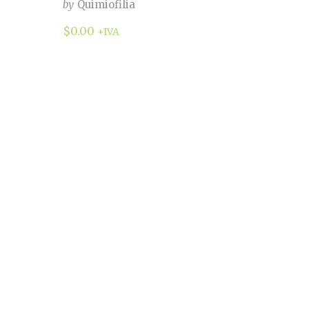
by
Quimiofilia
$
0.00
+IVA