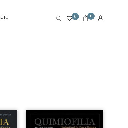
0
0
ACTO