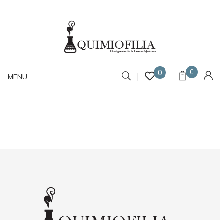
0
0
MENU