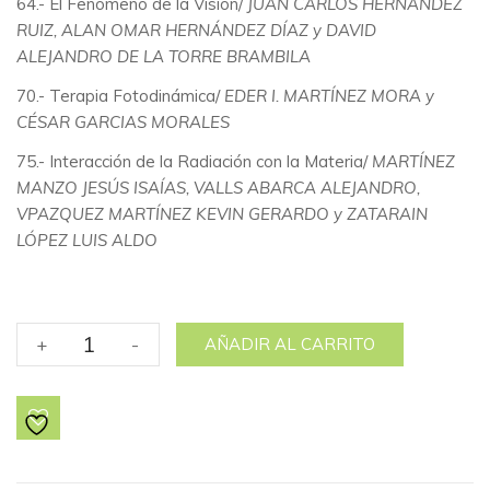
64.- El Fenómeno de la Visión/
JUAN CARLOS HERNÁNDEZ
RUIZ, ALAN OMAR HERNÁNDEZ DÍAZ y DAVID
ALEJANDRO DE LA TORRE BRAMBILA
70.- Terapia Fotodinámica/
EDER I. MARTÍNEZ MORA y
CÉSAR GARCIAS MORALES
75.- Interacción de la Radiación con la Materia/
MARTÍNEZ
MANZO JESÚS ISAÍAS, VALLS ABARCA ALEJANDRO,
VPAZQUEZ MARTÍNEZ KEVIN GERARDO y ZATARAIN
LÓPEZ LUIS ALDO
No.
+
-
AÑADIR AL CARRITO
29
"LA
QUÍMICA
Y
LA