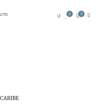
0
0
ACTO
 CARIBE