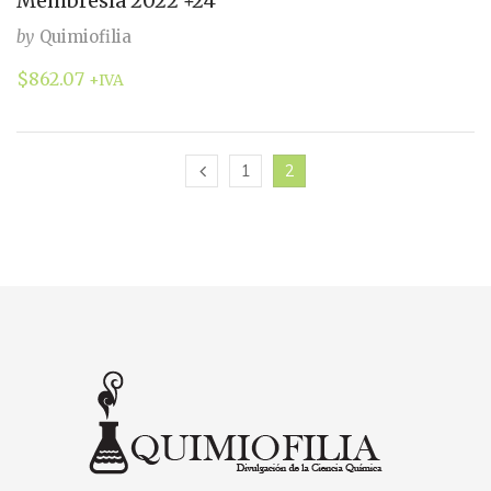
Membresía 2022 +24
by
Quimiofilia
$
862.07
+IVA
1
2