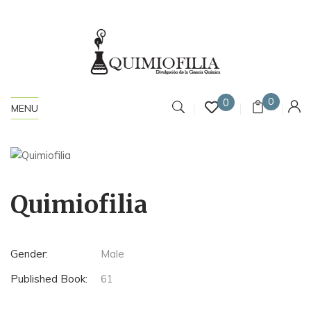
0
0
MENU
Quimiofilia
Gender:
Male
Published Book:
61